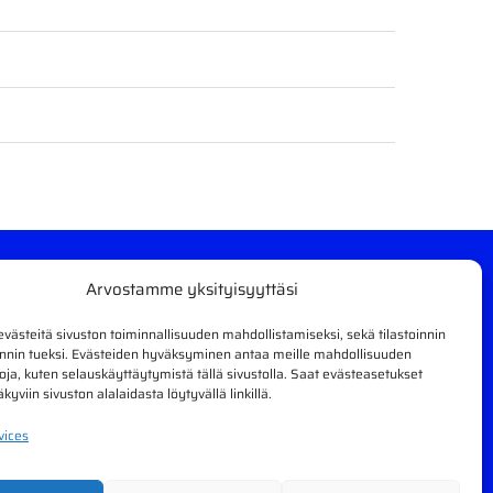
Arvostamme yksityisyyttäsi
ästeitä sivuston toiminnallisuuden mahdollistamiseksi, sekä tilastoinnin
innin tueksi. Evästeiden hyväksyminen antaa meille mahdollisuuden
etoja, kuten selauskäyttäytymistä tällä sivustolla. Saat evästeasetukset
kyviin sivuston alalaidasta löytyvällä linkillä.
vices