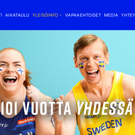
I
AIKATAULU
YLEISÖINFO
VAPAAEHTOISET
MEDIA
YHTEY