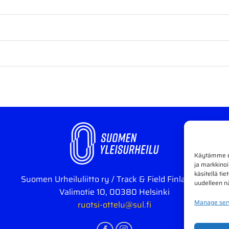
Käytämme ev
ja markkino
käsitellä ti
Suomen Urheiluliitto ry / Track & Field Finland Oy
uudelleen nä
Valimotie 10, 00380 Helsinki
Manage ser
ruotsi-ottelu@sul.fi