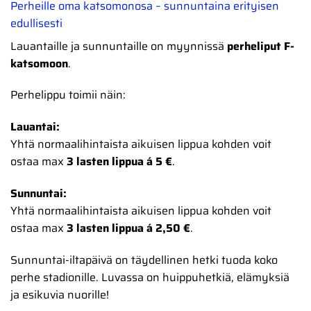
Perheille oma katsomonosa – sunnuntaina erityisen
edullisesti
Lauantaille ja sunnuntaille on myynnissä
perheliput F-
katsomoon
.
Perhelippu toimii näin:
Lauantai:
Yhtä normaalihintaista aikuisen lippua kohden voit
ostaa max
3 lasten lippua á 5 €
.
Sunnuntai:
Yhtä normaalihintaista aikuisen lippua kohden voit
ostaa max
3 lasten lippua á 2,50 €
.
Sunnuntai-iltapäivä on täydellinen hetki tuoda koko
perhe stadionille. Luvassa on huippuhetkiä, elämyksiä
ja esikuvia nuorille!