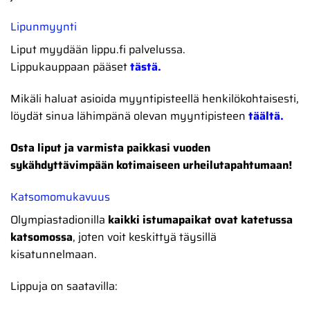
Lipunmyynti
Liput myydään lippu.fi palvelussa.
Lippukauppaan pääset
tästä.
Mikäli haluat asioida myyntipisteellä henkilökohtaisesti,
löydät sinua lähimpänä olevan myyntipisteen
täältä.
Osta liput ja varmista paikkasi vuoden
sykähdyttävimpään kotimaiseen urheilutapahtumaan!
Katsomomukavuus
Olympiastadionilla
kaikki istumapaikat ovat katetussa
katsomossa
, joten voit keskittyä täysillä
kisatunnelmaan.
Lippuja on saatavilla: