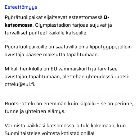
Esteettömyys
Pyörätuolipaikat sijaitsevat esteettömässä
D-
katsomossa
. Olympiastadion tarjoaa sujuvat ja
turvalliset puitteet kaikille katsojille.
Pyörätuolipaikoille on saatavilla oma lipputyyppi, jolloin
avustaja pääsee maksutta tapahtumaan.
Mikäli henkilöllä on EU vammaiskortti ja tarvitsee
avustajan tapahtumaan, olettehan yhteydessä ruotsi-
ottelu@sul.fi.
Ruotsi-ottelu on enemmän kuin kilpailu – se on perinne,
tunne ja yhteinen elämys.
Varmista paikkasi katsomossa ja tule kokemaan, kun
Suomi taistelee voitosta kotistadionilla!