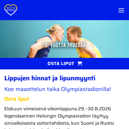
Skip
to
content
OSTA LIPUT
Lippujen hinnat ja lipunmyynti
Koe maaottelun taika Olympiastadionilla!
Osta liput
Elokuun viimeisenä viikonloppuna 29.–30.8.2026
legendaarinen
Helsingin Olympiastadion
täyttyy
sinivalkoisesta voitontahdosta, kun Suomi ja Ruotsi