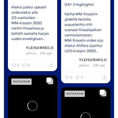
DAY 3 Highlights!
Aleksi juoksi upeasti
viidenneksi alle
Kärhä MM‑finaaliin
20‑vuotiaiden
yhdellä heitolla
MM‑kisojen 3000
avausheitto riitti
metrin finaalissa ja
suoraan finaalipaikan
kellotti samalla hurjan
varmistamiseen.
uuden ennätyksen...
MM‑finaalin viides sija
Aleksi Ahlfors sijoittui
YLEISURHEILU
U20‑kisojen 3000...
yleisurheilu
23h ago
YLEISURHEILU
0
8
yleisurheilu
23h ago
0
3
INSTAGRAM
INSTAGRAM