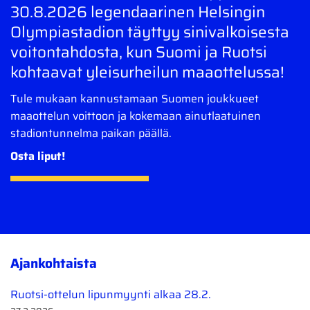
30.8.2026 legendaarinen
Helsingin
Olympiastadion
täyttyy sinivalkoisesta
voitontahdosta, kun Suomi ja Ruotsi
kohtaavat yleisurheilun maaottelussa!
Tule mukaan kannustamaan Suomen joukkueet
maaottelun voittoon ja kokemaan ainutlaatuinen
stadiontunnelma paikan päällä.
Osta liput!
Ajankohtaista
Ruotsi-ottelun lipunmyynti alkaa 28.2.