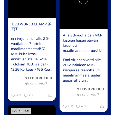
️ U20 WORLD CHAMP ️🥇
🇫🇮
Alle 20-vuotiaiden MM-
ennivrjonen on alle 20-
kisojen toisen päivän
vuotiaiden 7-ottelun
kruunasi
maailmanmestari! 🤩
maailmanmestaruus! 🥇
MM-kulta irtosi
ennätyspisteillä 6214.
Enni Virjonen voitti alle
Tulokset:
100 m aidat –
20-vuotiaiden MM-
13,36
Korkeus – 166
Kuu...
kisojen seitsenottelun
maailmanmestaruuden
YLEISURHEILU
upean ottelun...
yleisurheilu
Aug 7
YLEISURHEILU
yleisurheilu
Aug 7
4K
27
6K
48
INSTAGRAM