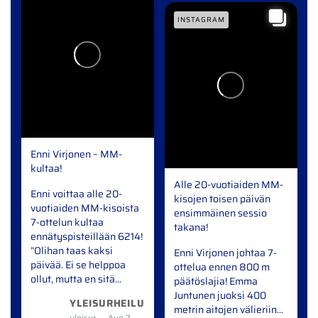
INSTAGRAM
️Enni Virjonen – MM-
kultaa!️
Alle 20-vuotiaiden MM-
Enni voittaa alle 20-
kisojen toisen päivän
vuotiaiden MM-kisoista
ensimmäinen sessio
7-ottelun kultaa
takana!
ennätyspisteillään 6214!
”Olihan taas kaksi
Enni Virjonen johtaa 7-
päivää. Ei se helppoa
ottelua ennen 800 m
ollut, mutta en sitä...
päätöslajia!
Emma
Juntunen juoksi 400
YLEISURHEILU
metrin aitojen välieriin...
yleisurheilu
Aug 7