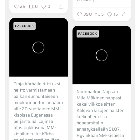
25
0
0
398
5
15
FACEBOOK
FACEBOOK
Pinja Kärhälle riitti yksi
heitto varmistamaan
Noormarkun Nopsan
paikan sunnuntaiseen
Mila Mäkinen nappasi
moukarinheiton finaaliin
kaksi viikkoa sitten
alle 20-vuotiaiden MM-
Kalevan kisojen naisten
kisoissa Eugenessa
kiekonheitossa
perjantaina. Lajinsa
hopeamitalin
tilastoykkösenä MM-
ennätyksellään 51,87.
kisoihin tullut Kärhä
Hyvinkään SM-kisoissa