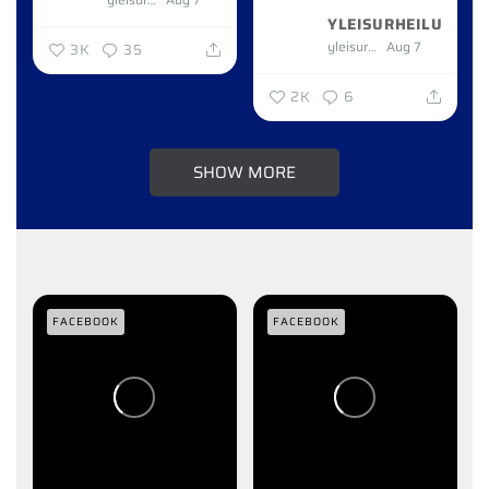
YLEISURHEILU
yleisurheilu
Aug 7
3K
35
2K
6
SHOW MORE
FACEBOOK
FACEBOOK