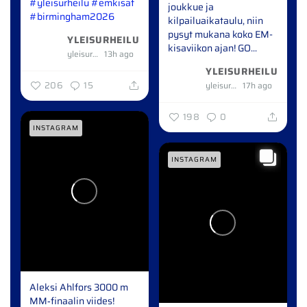
#yleisurheilu
#emkisat
joukkue ja
#birmingham2026
kilpailuaikataulu, niin
pysyt mukana koko EM-
YLEISURHEILU
kisaviikon ajan!
GO...
yleisurheilu
13h ago
YLEISURHEILU
206
15
yleisurheilu
17h ago
198
0
INSTAGRAM
INSTAGRAM
Aleksi Ahlfors 3000 m
MM‑finaalin viides!