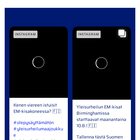
INSTAGRAM
INSTAGRAM
Kenen viereen istuisit
Yleisurheilun EM-kisat
EM-kisakoneessa? 🇫🇮️
Birminghamissa
starttaavat maanantaina
#olepysäyttämätön
10.8.! ️🇫🇮
#yleisurheilumaajoukku
e
Tallenna tästä Suomen