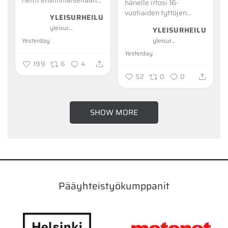
heitti ensimmäisellään...
hänelle irtosi 16-
vuotiaiden tyttöjen...
YLEISURHEILU
yleisurheilu
YLEISURHEILU
Yesterday
yleisurheilu
Yesterday
199
6
4
52
0
0
SHOW MORE
Pääyhteistyökumppanit